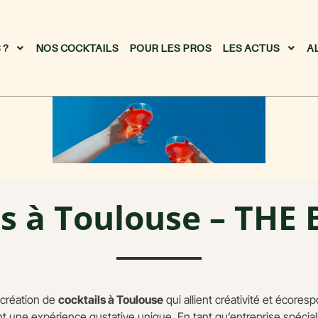
 ?
NOS COCKTAILS
POUR LES PROS
LES ACTUS
A
ls à Toulouse – THE
 création de
cocktails à Toulouse
qui allient créativité et écores
nt une expérience gustative unique. En tant qu’entreprise spécia