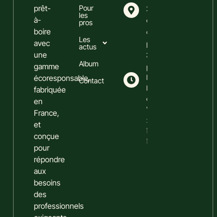
prêt-
Pour
25
les
à-
avenue
pros
boire
du
Les
avec
perigord
actus
une
33370
Album
gamme
pompignac
écoresponsable,
Du
Contact
Lundi
fabriquée
au
en
Vendredi
France,
:
et
10h00-
conçue
18h00
pour
répondre
aux
besoins
des
professionnels