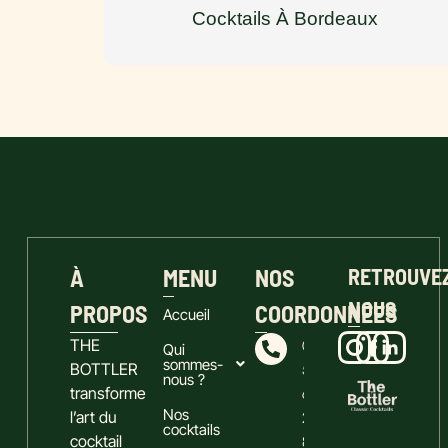
Cocktails À Bordeaux
À
MENU
NOS
RETROUVE
NOUS
PROPOS
COORDONNÉES
Accueil
THE
05
Qui
sommes-
BOTTLER
57
nous ?
transforme
60
Nos
l’art du
24
cocktails
cocktail
87