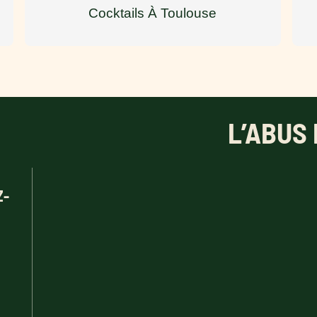
Cocktails À Toulouse
L’ABUS D’ALC
Z-